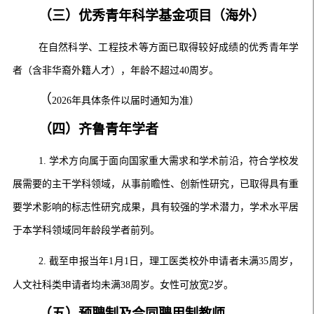
（三）
优秀青年科学基金项目（海外）
在自然科学、工程技术等方面已取得较好成绩的优秀青年学
者（含非华裔外籍人才），年龄不超过
40
周岁。
（
2026
年具体条件以届时通知为准）
（
四
）
齐鲁青年学者
1.
学术
方向属于面向国家重大需求和学术前沿，符合学校发
展需要的主干学科领域，从事前瞻性、创新性研究，已取得具有重
要学术影响的标志性研究成果，具有较强的学术潜力，学术水平居
于本学科领域同年龄段学者前列。
2.
截至申报当年
1
月
1
日，理工医类校外申请者未满
35
周岁
，
人文社科类申请者均未满
38
周岁。女性可放宽
2
岁。
（
五
）预聘制及合同聘用制教师