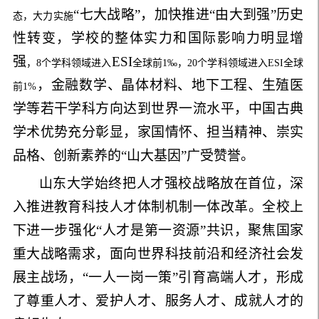
“七大战略”
，加快推进
“由大到强”
历史
态，大力实施
性转变，学校的整体实力和国际影响力明显增
强
ESI
，
8
个学科领域进入
全球前
1‰
，
20
个学科领域进入
ESI
全球
，
金融数学、晶体材料、地下工程、生殖医
前
1%
学等若干学科方向达到世界一流水平，中国古典
学术优势充分彰显，家国情怀、担当精神、崇实
品格、创新素养的
“山大基因”
广受赞誉。
山东大学始终把人才强校战略放在首位，深
入推进教育科技人才体制机制一体改革。全校上
下进一步强化
“
人才是第一资源
”
共识，聚焦国家
重大战略需求，面向世界科技前沿和经济社会发
展主战场，
“一人一岗一策”
引育高端人才，形成
了尊重人才、爱护人才、服务人才、成就人才的