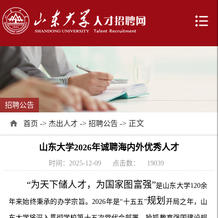
招聘公告
->
->
-> 正文
首页
杰出人才
招聘公告
山东大学2026年诚聘海内外优秀人才
时间：2025-12-09
点击数：
19039
“为天下储人才，为国家图富强”
是山东大学
120
余
规划
年来始终秉承的办学宗旨。2026年是“十五五”
开局之年，山
东大学将深入贯彻学校第十五次党代会部署，抢抓教育强国建设规