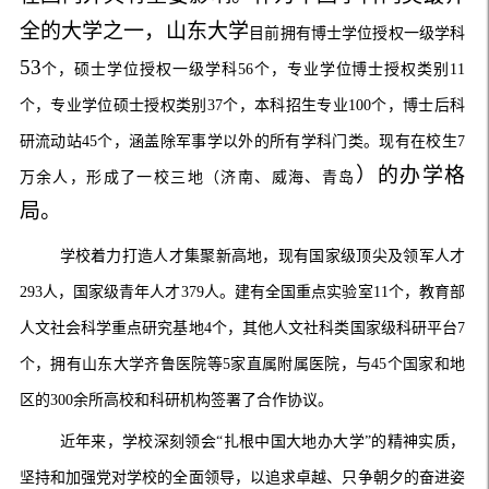
全的大学之一，
山东大学
目前拥有博士学位授权一级学科
53
个，硕士学位授权一级学科
56
个，专业学位博士授权类别
11
个，专业学位硕士授权类别
37
个，本科招生专业
100
个，博士后科
研流动站
45
个，涵盖除军事学以外的所有学科门类。现有在校生
7
）的办学格
万余人，形成了一校三地（济南、威海、青岛
局。
学校着力打造人才集聚新高地，现有国家级顶尖及领军人才
293
人，国家级青年人才
379
人。建有全国重点实验室
11
个，教育部
人文社会科学重点研究基地
4
个，其他人文社科类国家级科研平台
7
个，拥有山东大学齐鲁医院等
5
家直属附属医院，与
45
个国家和地
区的
300
余所高校和科研机构签署了合作协议。
近年来，学校深刻领会
“
扎根中国大地办大学
”
的精神实质，
坚持和加强党对学校的全面领导，以追求卓越、只争朝夕的奋进姿