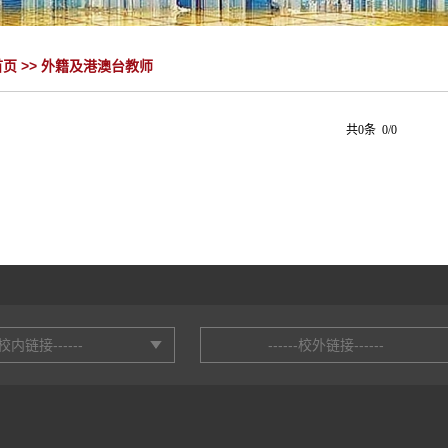
首页
>>
外籍及港澳台教师
共0条 0/0
--校内链接------
------校外链接------