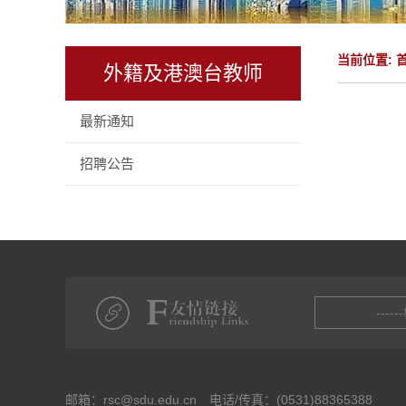
当前位置:
外籍及港澳台教师
最新通知
招聘公告
----
邮箱：rsc@sdu.edu.cn 电话/传真：(0531)88365388