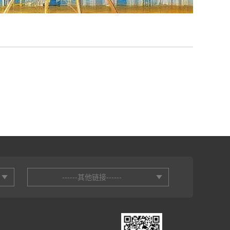
------其他链接------