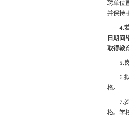
聘单位
并保持
4
.
日期间
取得教
5
.
6
.
格。
7
.
格。学