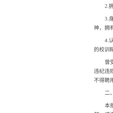
2
3
神
，
拥
4
.
的校训
曾
违纪违
不得聘
二
本