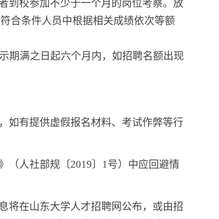
者到校参加不少于
一
个月的岗位考察。
放
从符合条件人员中根据相关成绩依次等额
示
期满
之日起
六
个月内
，如招聘名额出现
。
律，如有提供虚假报名材料、考试作弊等行
》（人社部规〔2019〕1号）中应回避情
息将在山东大学人才招聘网公布，
或由招