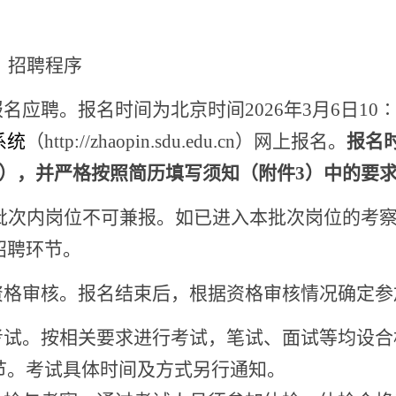
。
、招聘程序
.报名应聘。报名时间为
北京时间
202
6
年
3
月
6
日
10
∶
系统
（
http://zhaopin.sdu.edu.cn）网上报名
。
报名
），并严格按照简历填写须知（附件
3
）中的要
批次内岗位
不
可兼报
。
如已进入本批次岗位的考
招聘环节。
.资格审核。报名结束后，根据资格审核情况确定
考试。
按相关要求进行考试，笔试、面试等均设合
节。考试具体时间及方式另行通知。