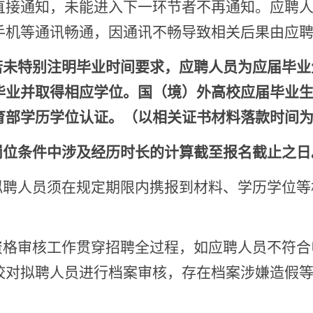
直接通知，
未能进入下一环节者不再通知。应聘
手机
等
通讯畅通，因通讯不畅导致相关后果由
应
若未
特别注明毕业时间要求，应聘
人员为应届毕业
毕业并取得相应学位。国（境）外高校
应届
毕业
育部学历学位认证
。（
以相关证书材料落款时间
岗位条件中涉及经历时长的计算截至
报名截止
之日
拟聘人员须在规定期限内携报到材料、学历学位
资格
审核工作
贯穿招聘全过程，如
应聘人员
不符合
校对拟聘人员进行档案审核，存在档案涉嫌造假