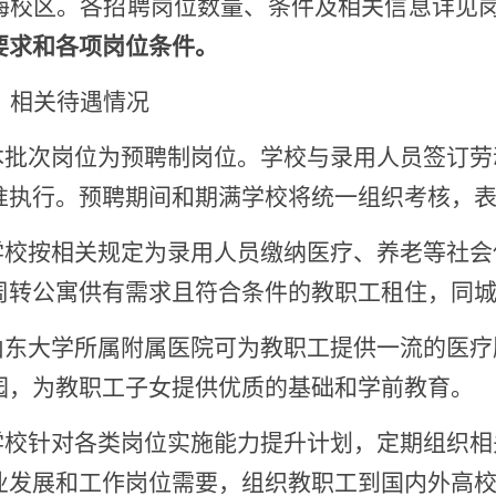
海校区。
各招聘岗位
数量、
条件
及相关信息
详见
要求
和
各项
岗位条件。
、相关待遇情况
.本批次岗位为预聘制岗位。学校与录用人员签订
准执行。预聘期间和期满学校将统一组织考核，
学校
按相关规定为录用人员缴纳医疗、养老等社会
周转公寓供有需求且符合条件的教职工租住，
同
.山东大学
所属
附属医院
可
为教职工提供一流的医疗
园，为教职工子女提供优质的基础和学前教育。
.学校针对各类岗位实施能力提升计划，定期组织
业发展和工作岗位需要，组织教职工到国内外高