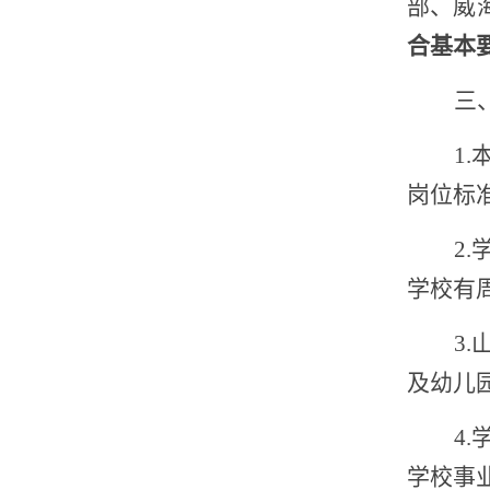
部、威
合基本
三
1
岗位标
2.
学校有
3
及幼儿
4
学校事