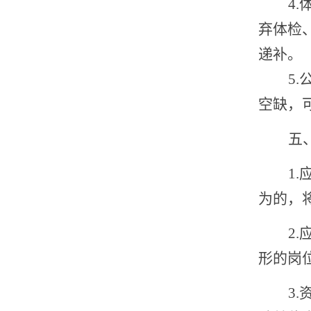
4
.
弃体检
递补。
5.
空缺，
五
1
为的，
2
形的岗
3
.