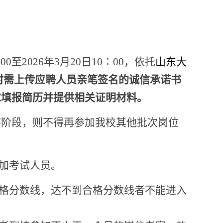
00至202
6
年
3
月
20
日
10
∶00，依托
山东大
时需上传应聘人员亲笔签名的诚信承诺书
求填报简历并提供相关证明材料。
察阶段，则不得再参加
我校
其他批次岗位
参加考试人员。
格分数线，达不到合格分数线者不能进入