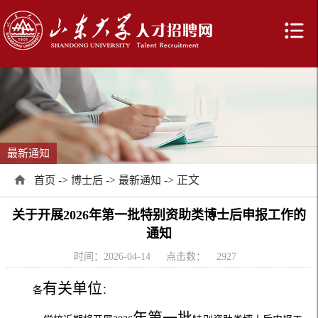
最新通知
->
->
-> 正文
首页
博士后
最新通知
关于开展2026年第一批特别资助类博士后申报工作的
通知
时间：2026-04-14
点击数：
2927
有关单位
各
：
年第
一
批