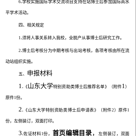
.
6
学校实施国际学术交流项目支持在站博士后参加国际高水
平学术活动。
四、相关规定
.
1
须将人事关系转入我校，全脱产从事博士后研究工作。
.
2
博士后考核分为中期考核与出站考核，各项考核由所在流
动站组织实施。
申报材料
五、
1.
山东大学
1
《
特别资助类博士后推荐名单》（附件
）
原件
1
份
。
2.
《山东大学特别资助类博士后申请表》（附件
2
）原件
1
份，左侧装订，双面打印。
3.
首页编辑目录
，
佐证材料
1
份，
左侧装订，双面