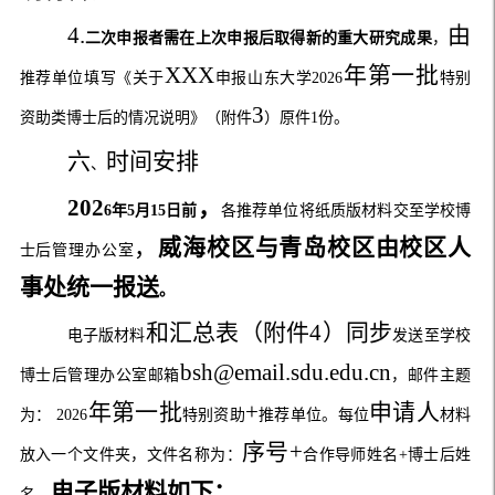
4.
由
二次申报者需在上次申报后取得新的重大研究成果
，
XXX
年第
一
批
推荐单位填写《关于
申报山东大学
202
6
特别
3
资助类博士后的情况说明》（附件
）
原件
1
份。
六
时间安排
、
202
，
6
年
5
月
15
日前
各推荐单位将纸质版材料交至学校博
，
威海校区与青岛校区由校区人
士后管理办公室
事处统一报送
。
和汇总表（附件
4
）同步
电子版材料
发送至学校
bsh@email.sdu.edu.cn
博士后管理办公室邮箱
，邮件主题
年第
一
批
+
申请人
为：
202
6
特别资助
推荐单位。每位
材料
序号
+
放入一个文件夹，文件名称为：
合作导师姓名
+
博士后姓
电子版材料如下：
名
。