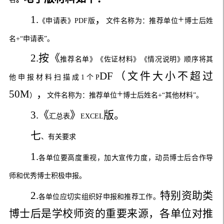
1.
，
+
《申请表》
PDF
版
文件名称为：推荐单位
博士后姓
名
+“
申请表
”
。
2.
按《
推荐名单
》《佐证材料》《情况说明》顺序将其
DF
（文件大小不超过
他申报材料扫描成
1
个
P
50M
，
+
）
文件名称为：推荐单位
博士后姓名
+
“其他材料”
。
3.
《
》
版。
汇总表
EXCEL
七
、有关要求
1.
各单位要高度重视，加大宣传力度，动员博士后合作导
师和优秀博士积极申报。
2.
特别资助类
各单位应切实组织好申报和推荐工作。
博士后是学校师资的重要来源，各单位对推