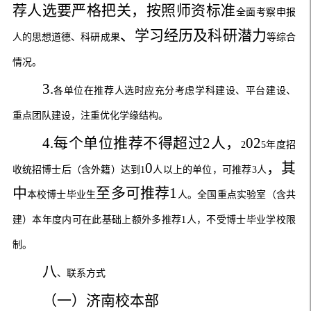
荐人选要严格把关，按照师资标准
全面考察申报
、学习经历及科研潜力
人的思想道德、科研成果
等综合
情况。
3.
各单位在推荐人选时应充分考虑学科建设、平台建设、
重点团队建设，注重优化学缘结构。
4.
每个单位推荐不得超过
2
人，
02
2
5
年度招
0
，
其
收统招博士后（含外籍）达到
1
人以上的单位，可推荐
3
人
中
至多可推荐
1
本校博士毕业生
人。全国重点实验室（含共
建）本年度内可在此基础上额外多推荐
1
人，不受博士毕业学校限
制。
八
、联系方式
（一）济南校本部