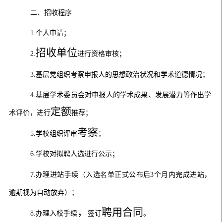
二、招收程序
1
.
个人申请；
招收单位
2
.
进行资格审核
；
3
.
基层党组织考察申报人的思想政治状况和学术道德情况；
4
.
基层学术委员会对申报人的学术成果、发展潜力等作出学
定额
术评价，进
行
推荐
；
考察
5
.
学校组织评审
；
6
.
学校对拟聘人选进行公示；
7
.
办理进站手续
（入选名单正式公布后
3
个月内完成进站，
逾期视为自动放弃）
；
，
聘用合同
8
.
办理入校手续
签订
。