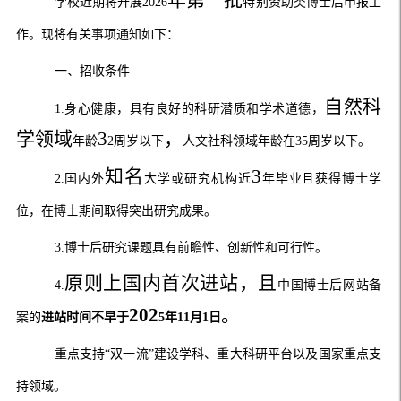
学校近期将开展
202
6
特别资助类博士后申报工
作。现将有关事项通知如下：
一、招收条件
自然科
1
.
身心健康，具有良好的科研潜质和学术道德
，
学领域
3
，
年龄
2
周岁以下
人文社科领域年龄在
35
周岁以下
。
知名
3
2
.
国内外
大学或研究机构近
年毕业且获得博士学
位，在博士期间取得突出研究成果。
3
.
博士后研究课题具有前瞻性、创新性和可行性。
原则上
国内首次进站
，且
4
.
中国博士后网站备
202
。
案的
进站时间不早于
5
年
11
月
1
日
重点支持
“双一流”建设学科、重大科研平台以及国家重点支
持领域。